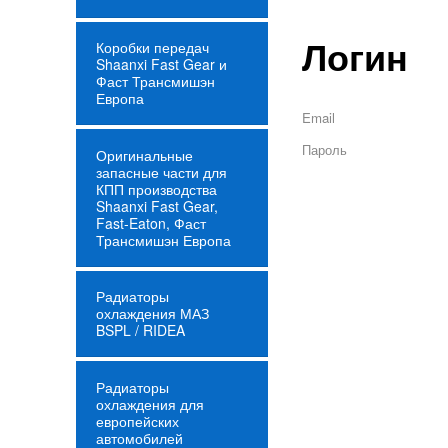
Логин
Коробки передач
Shaanxi Fast Gear и
Фаст Трансмишэн
Европа
Email
Пароль
Оригинальные
запасные части для
КПП производства
Shaanxi Fast Gear,
Fast-Eaton, Фаст
Трансмишэн Европа
Радиаторы
охлаждения МАЗ
BSPL / RIDEA
Радиаторы
охлаждения для
европейских
автомобилей