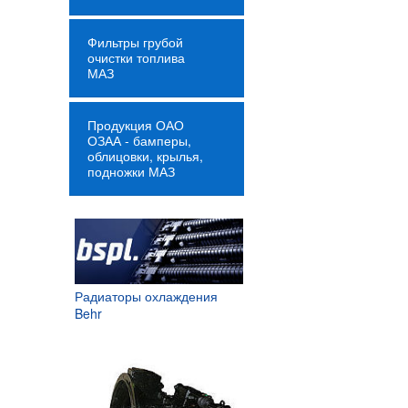
Фильтры грубой
очистки топлива
МАЗ
Продукция ОАО
ОЗАА - бамперы,
облицовки, крылья,
подножки МАЗ
Радиаторы охлаждения
Behr