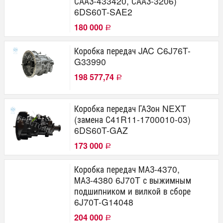
СААЗ-433420, СААЗ-3206)
6DS60T-SAE2
180 000
Р
Коробка передач JAC C6J76T-
G33990
198 577,74
Р
Коробка передач ГАЗон NEXT
(замена С41R11-1700010-03)
6DS60T-GAZ
173 000
Р
Коробка передач МАЗ-4370,
МАЗ-4380 6J70T с выжимным
подшипником и вилкой в сборе
6J70T-G14048
204 000
Р