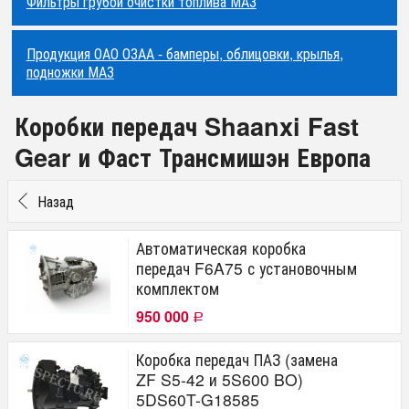
Фильтры грубой очистки топлива МАЗ
Продукция ОАО ОЗАА - бамперы, облицовки, крылья,
подножки МАЗ
Коробки передач Shaanxi Fast
Gear и Фаст Трансмишэн Европа
Назад
Автоматическая коробка
передач F6A75 с установочным
комплектом
950 000
Р
Коробка передач ПАЗ (замена
ZF S5-42 и 5S600 BO)
5DS60T-G18585