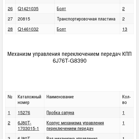
26
Q1421035
Болт
2
27
20815
Транспортировочная пластина
2
28
Q1461032
Болт
13
Механизм управления переключением передач КПП
6J76T-G8390
№
Каталожный
Наименование
Кол-
номер
во
1
15276
Пробка сапуна
1
2
6J80T-
Корпус механизма управления
1
1703015-1
переключением передач
3
6J80T-
Вал механизма управления
1