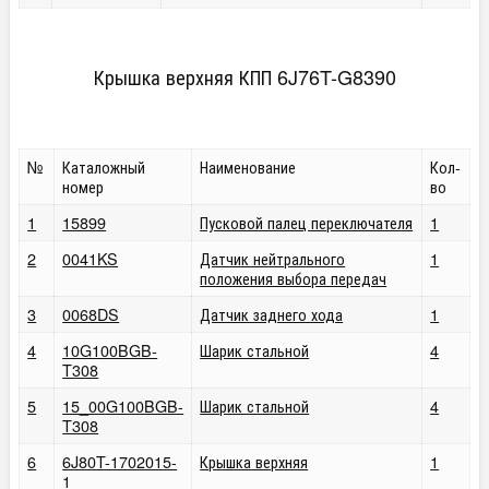
Крышка верхняя КПП 6J76T-G8390
№
Каталожный
Наименование
Кол-
номер
во
1
15899
Пусковой палец переключателя
1
2
0041KS
Датчик нейтрального
1
положения выбора передач
3
0068DS
Датчик заднего хода
1
4
10G100BGB-
Шарик стальной
4
T308
5
15_00G100BGB-
Шарик стальной
4
T308
6
6J80T-1702015-
Крышка верхняя
1
1