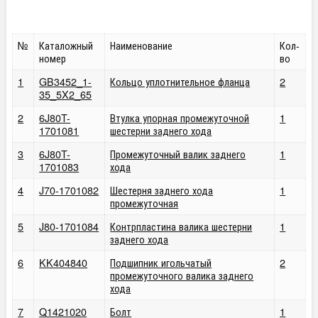
№
Каталожный
Наименование
Кол-
номер
во
1
GB3452_1-
Кольцо уплотнительное фланца
2
35_5X2_65
2
6J80T-
Втулка упорная промежуточной
1
1701081
шестерни заднего хода
3
6J80T-
Промежуточный валик заднего
1
1701083
хода
4
J70-1701082
Шестерня заднего хода
1
промежуточная
5
J80-1701084
Контрпластина валика шестерни
1
заднего хода
6
KK404840
Подшипник игольчатый
2
промежуточного валика заднего
хода
7
Q1421020
Болт
1