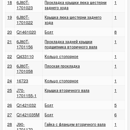
18
6J80T-
Прокладка крышки люка шестерни
1
1701023
заднего хода
19
6J80T-
Крышка люка шестерни заднего
1
1701022
хода
20
Q1461020
Болт
8
21
6J80T-
Прокладка задней крышки
1
1701156
подшипника вторичного вала
22
Q433110
Кольцо стопорное
1
23
6J80T-
Плоская прокладка
1
1701058
24
16723
Кольцо стопорное
1
25
J70-
Крышка вторичного вала
1
1701155-1
26
Q1421032
Болт
5
27
Q1421035M
Болт
6
28
J90-
Гайка с фланцем вторичного вала
1
1701170