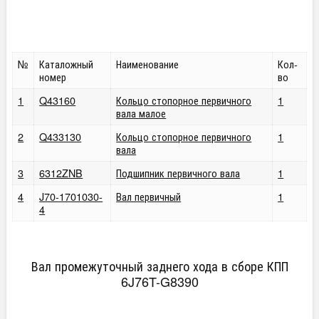
№
Каталожный
Наименование
Кол-
номер
во
1
Q43160
Кольцо стопорное первичного
1
вала малое
2
Q433130
Кольцо стопорное первичного
1
вала
3
6312ZNB
Подшипник первичного вала
1
4
J70-1701030-
Вал первичный
1
4
Вал промежуточный заднего хода в сборе КПП
6J76T-G8390