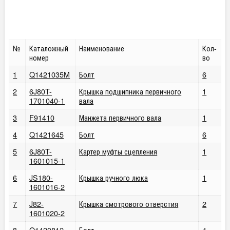
№
Каталожный
Наименование
Кол-
номер
во
1
Q1421035M
Болт
6
2
6J80T-
Крышка подшипника первичного
1
1701040-1
вала
3
F91410
Манжета первичного вала
1
4
Q1421645
Болт
6
5
6J80T-
Картер муфты сцепления
1
1601015-1
6
JS180-
Крышка ручного люка
1
1601016-2
7
J82-
Крышка смотрового отверстия
2
1601020-2
8
Q1420812
Болт
4