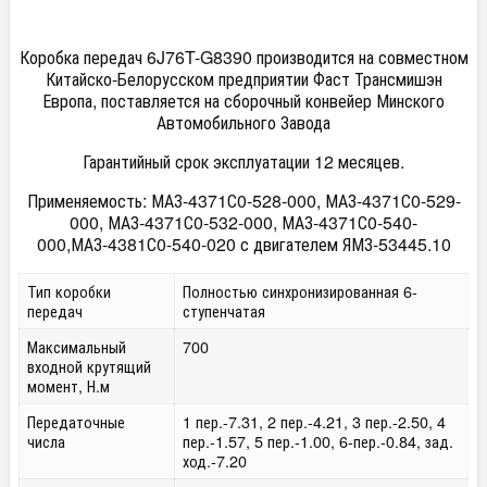
Коробка передач 6J76T-G8390 производится на совместном
Китайско-Белорусском предприятии Фаст Трансмишэн
Европа, поставляется на сборочный конвейер Минского
Автомобильного Завода
Гарантийный срок эксплуатации 12 месяцев.
Применяемость: МАЗ-4371С0-528-000, МАЗ-4371С0-529-
000, МАЗ-4371С0-532-000, МАЗ-4371С0-540-
000,МАЗ-4381С0-540-020 с двигателем ЯМЗ-53445.10
Тип коробки
Полностью синхронизированная 6-
передач
ступенчатая
Максимальный
700
входной крутящий
момент, Н.м
Передаточные
1 пер.-7.31, 2 пер.-4.21, 3 пер.-2.50, 4
числа
пер.-1.57, 5 пер.-1.00, 6-пер.-0.84, зад.
ход.-7.20