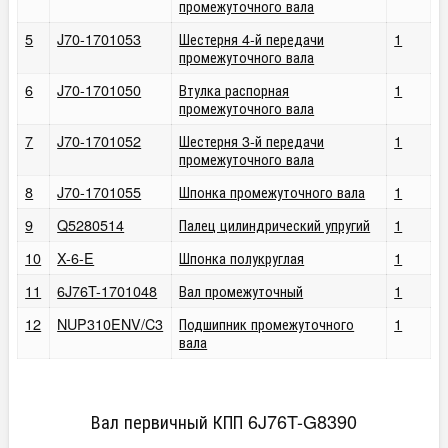
промежуточного вала
5
J70-1701053
Шестерня 4-й передачи
1
промежуточного вала
6
J70-1701050
Втулка распорная
1
промежуточного вала
7
J70-1701052
Шестерня 3-й передачи
1
промежуточного вала
8
J70-1701055
Шпонка промежуточного вала
1
9
Q5280514
Палец цилиндрический упругий
1
10
X-6-E
Шпонка полукруглая
1
11
6J76T-1701048
Вал промежуточный
1
12
NUP310ENV/C3
Подшипник промежуточного
1
вала
Вал первичный КПП 6J76T-G8390