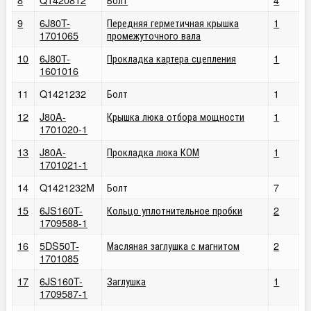
9
6J80T-
Передняя герметичная крышка
1
1701065
промежуточного вала
10
6J80T-
Прокладка картера сцепления
1
1601016
11
Q1421232
Болт
1
12
J80A-
Крышка люка отбора мощности
1
1701020-1
13
J80A-
Прокладка люка КОМ
1
1701021-1
14
Q1421232M
Болт
7
15
6JS160T-
Кольцо уплотнительное пробки
2
1709588-1
16
5DS50T-
Масляная заглушка с магнитом
2
1701085
17
6JS160T-
Заглушка
1
1709587-1