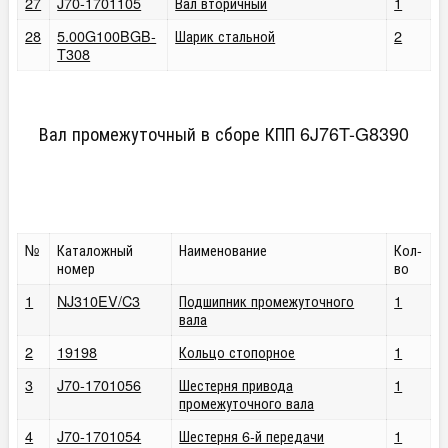
27
J70-1701105
Вал вторичный
1
28
5.00G100BGB-
Шарик стальной
2
T308
Вал промежуточный в сборе КПП 6J76T-G8390
№
Каталожный
Наименование
Кол-
номер
во
1
NJ310EV/C3
Подшипник промежуточного
1
вала
2
19198
Кольцо стопорное
1
3
J70-1701056
Шестерня привода
1
промежуточного вала
4
J70-1701054
Шестерня 6-й передачи
1