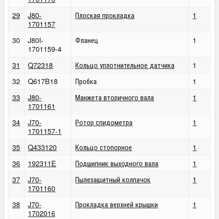
29
J80-
Плоская прокладка
1
1701157
30
J80I-
Фланец
1
1701159-4
31
Q72318
Кольцо уплотнительное датчика
1
32
Q617B18
Пробка
1
33
J80-
Манжета вторичного вала
1
1701161
34
J70-
Ротор спидометра
1
1701157-1
35
Q433120
Кольцо стопорное
1
36
192311E
Подшипник выходного вала
1
37
J70-
Пылезащитный колпачок
1
1701160
38
J70-
Прокладка верхней крышки
1
1702016