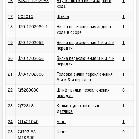
16
6J80T-1702083
Втулка штока вилки заднего
1
хода
17
C03015
Шайба
1
18
J70-1702060-1
Вилка переключения заднего
1
хода в сборе
19
J70-1702055
Вилка переключения 1-й и 2-й
1
передач
20
J70-1702056
Вилка переключения 3-й и 4-й
1
передач
21
J70-1702068
Головка вилки переключения
1
5-й и 6-й передач
22
Q5280630
Штифт вилки переключения
6
передач
23
Q72318
Кольцо уплотнительное
1
датчика
24
Q1421040
Болт
1
25
GB27-88-
Болт
2
M10X30