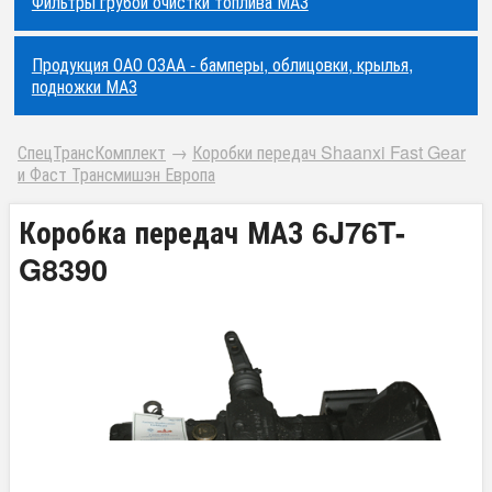
Фильтры грубой очистки топлива МАЗ
Продукция ОАО ОЗАА - бамперы, облицовки, крылья,
подножки МАЗ
СпецТрансКомплект
→
Коробки передач Shaanxi Fast Gear
и Фаст Трансмишэн Европа
Коробка передач МАЗ 6J76T-
G8390