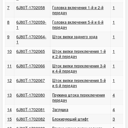
7
6J80T-1702058
Головка включения 1-й и 2-й
1
передач
8
6J80T-1702059-
Головка включения 5-й и 6-й
1
1
передач
9
6J80T-1702064-
Шток вилки заднего хода
1
1
10
6J80T-1702065
Шток вилки переключения 1-й
1
и 2-й передач
11
6J80T-1702066
Шток вилки переключения 3-й
1
и 4-й передач
12
6J80T-1702067
Шток вилки переключения 5-й
1
и 6-й передач
13
6J80T-1702080
Пружина штока переключения
4
передач
14
6J80T-1702081
Заглушка
4
15
6J80T-1702082
Блокирующий штифт
3