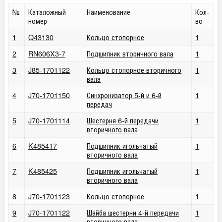
№
Каталожный
Наименование
Кол-
номер
во
1
Q43130
Кольцо стопорное
1
2
RN606X3-7
Подшипник вторичного вала
1
3
J85-1701122
Кольцо стопорное вторичного
1
вала
4
J70-1701150
Синхронизатор 5-й и 6-й
1
передач
5
J70-1701114
Шестерня 6-й передачи
1
вторичного вала
6
K485417
Подшипник игольчатый
1
вторичного вала
7
K485425
Подшипник игольчатый
1
вторичного вала
8
J70-1701123
Кольцо стопорное
1
9
J70-1701122
Шайба шестерни 4-й передачи
1
вторичного вала