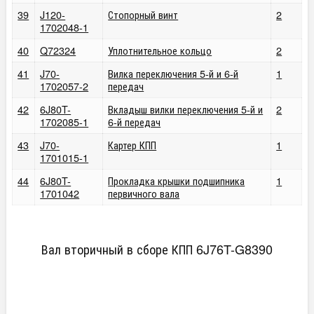
39
J120-
Стопорный винт
2
1702048-1
40
Q72324
Уплотнительное кольцо
2
41
J70-
Вилка переключения 5-й и 6-й
1
1702057-2
передач
42
6J80T-
Вкладыш вилки переключения 5-й и
2
1702085-1
6-й передач
43
J70-
Картер КПП
1
1701015-1
44
6J80T-
Прокладка крышки подшипника
1
1701042
первичного вала
Вал вторичный в сборе КПП 6J76T-G8390