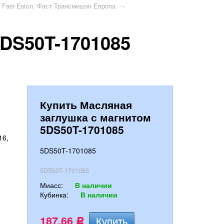
 Fast-Eaton, Фаст Трансмишэн Европа
→
5DS50T-1701085
Купить Масляная
заглушка с магнитом
5DS50T-1701085
5DS50T-1701085
5DS50T-1701085
Миасс:
В наличии
Кубинка:
В наличии
187,66
Р