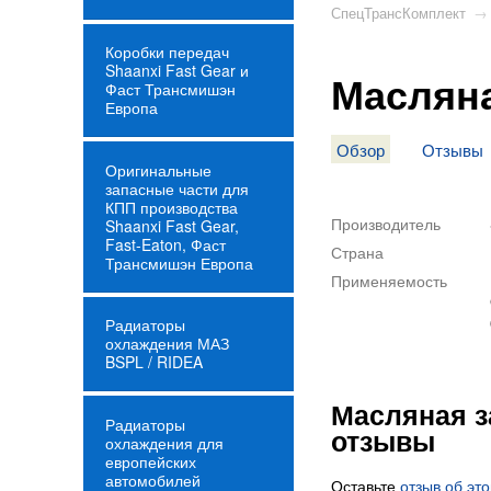
СпецТрансКомплект
→
Коробки передач
Shaanxi Fast Gear и
Масляна
Фаст Трансмишэн
Европа
Обзор
Отзывы
Оригинальные
запасные части для
КПП производства
Shaanxi Fast Gear,
Fast-Eaton, Фаст
Трансмишэн Европа
Радиаторы
охлаждения МАЗ
BSPL / RIDEA
Радиаторы
охлаждения для
европейских
автомобилей