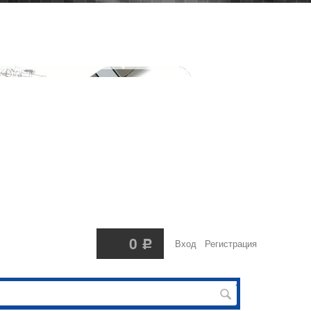
979-54-63, +7(966)034-60-34
0
Вход
Регистрация
Р