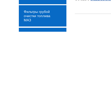
Фильтры грубой
очистки топлива
МАЗ
Производитель
Продукция ОАО
ОЗАА - бамперы,
Страна
облицовки, крылья,
Применяемость
подножки МАЗ
Масляная з
отзывы
Радиаторы охлаждения
Behr
Оставьте
отзыв об эт