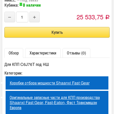
Кубинка:
В наличии
25 533,75
−
+
Р
Обзор
Характеристики
Отзывы (0)
Для КПП C6J76T под НШ
Категории:
Коробки отбора мощности Shaanxi Fast Gear
Оригинальные запасные части для КПП производства
Shaanxi Fast Gear, Fast-Eaton, Фаст Трансмишэн
Европа