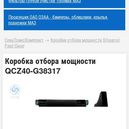
Фильтры грубой очистки топлива МАЗ
Продукция ОАО ОЗАА - бамперы, облицовки, крылья,
подножки МАЗ
СпецТрансКомплект
→
Коробки отбора мощности Shaanxi
Fast Gear
Коробка отбора мощности
QCZ40-G38317