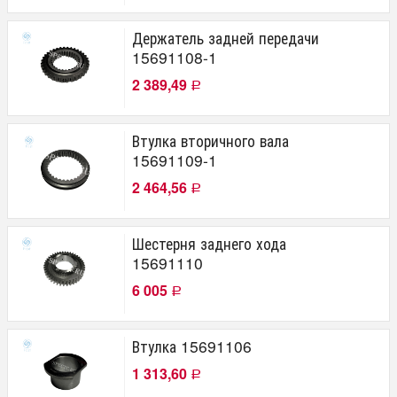
Держатель задней передачи
15691108-1
2 389,49
Р
Втулка вторичного вала
15691109-1
2 464,56
Р
Шестерня заднего хода
15691110
6 005
Р
Втулка 15691106
1 313,60
Р