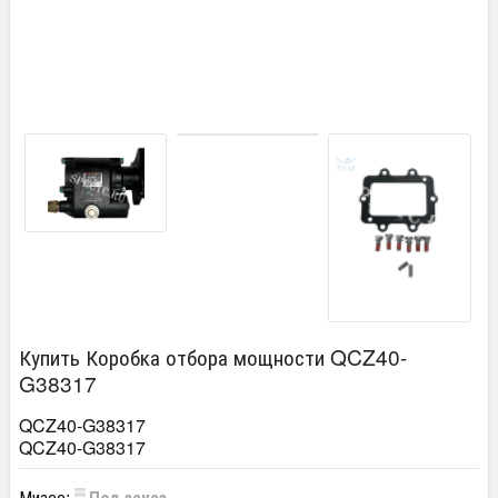
Купить Коробка отбора мощности QCZ40-
G38317
QCZ40-G38317
QCZ40-G38317
Миасс:
Под заказ