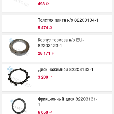
498
Р
Толстая плита н/о 82203134-1
5 474
Р
Корпус тормоза н/о EU-
82203123-1
28 171
Р
Диск нажимной 82203133-1
3 200
Р
Фрикционный диск 82203131-
1
6 050
Р