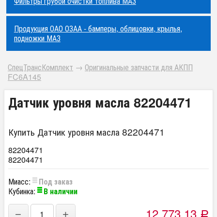
Фильтры грубой очистки топлива МАЗ
Продукция ОАО ОЗАА - бамперы, облицовки, крылья,
подножки МАЗ
СпецТрансКомплект
→
Оригинальные запчасти для АКПП
FC6A145
Датчик уровня масла 82204471
Купить Датчик уровня масла 82204471
82204471
82204471
Миасс:
Под заказ
Кубинка:
В наличии
12 773,13
−
+
Р