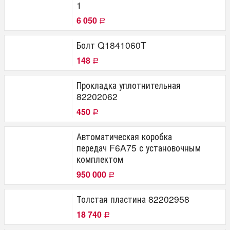
1
6 050
Р
Болт Q1841060T
148
Р
Прокладка уплотнительная
82202062
450
Р
Автоматическая коробка
передач F6A75 с установочным
комплектом
950 000
Р
Толстая пластина 82202958
18 740
Р