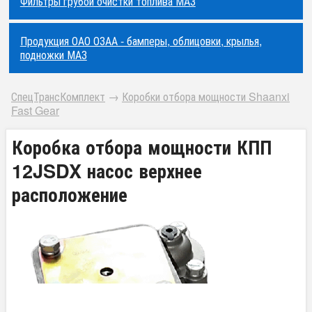
Фильтры грубой очистки топлива МАЗ
Продукция ОАО ОЗАА - бамперы, облицовки, крылья,
подножки МАЗ
СпецТрансКомплект
→
Коробки отбора мощности Shaanxi
Fast Gear
Коробка отбора мощности КПП
12JSDX насос верхнее
расположение