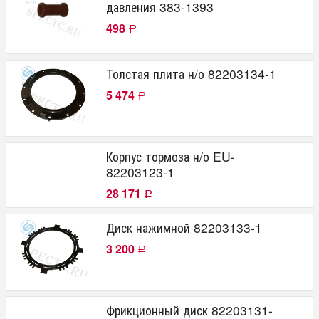
давления 383-1393
498
Р
Толстая плита н/о 82203134-1
5 474
Р
Корпус тормоза н/о EU-
82203123-1
28 171
Р
Диск нажимной 82203133-1
3 200
Р
Фрикционный диск 82203131-