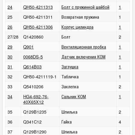
24
QH50-4211313
Болт с пружинной шайбой
1
25
QH50-4211311
Возвратная пружина
1
26
QH50-4211306
Корпус цилиндра
1
27/28
Q1420860
Болт
2
29
Q901
Вентиляционная пробка
1
30
0068DS
-5
Датчик включения КОМ
1
31
Q614B03
Заглушка
1
32
QH50-4211119-1
Табличка
1
33
Q5410206
Заклепка
2
34
HG4-692-76-
Сальник КОМ
1
40X65X12
35
Q129B1235
Шпилька
2
36
Q341C12
Гайка
4
37
Q129B1290
Шпилька
2