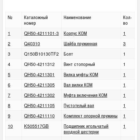
№
Каталожный
Наименование
Кол-
номер
во
1
QH50-4211101-3
Корпус КОМ
1
2
Q40310
Шайба пружинная
3
3
Q150B10130TF2
Болт
1
4
QH50-4211312
Винт стопорный
1
5
QH50-4211301
Вилка муфты КОМ
1
6
QH50-4211305
Вал вилки КОМ
1
7
QH50-4211302
Муфта включения КОМ
1
8
QH50-4211105
Пустотелый вал
1
9
QH50-4211110
Комплект опорной пружины
1
10
K505517GB
Подшипник игольчатый
1
входной шестерни