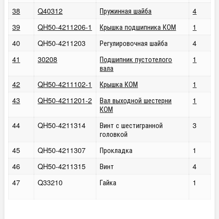
38
Q40312
Пружинная шайба
4
39
QH50-4211206-1
Крышка подшипника КОМ
1
40
QH50-4211203
Регулировочная шайба
4
41
30208
Подшипник пустотелого
1
вала
42
QH50-4211102-1
Крышка КОМ
1
43
QH50-4211201-2
Вал выходной шестерни
1
КОМ
44
QH50-4211314
Винт с шестигранной
3
головкой
45
QH50-4211307
Прокладка
1
46
QH50-4211315
Винт
4
47
Q33210
Гайка
1