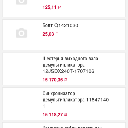
125,11
Р
Болт Q1421030
25,03
Р
Шестерня выходного вала
демультипликатора
12JSDX240T-1707106
15 170,36
Р
Синхронизатор
демультипликатора 11847140-
1
15 118,27
Р
Комплект тубок воздушных