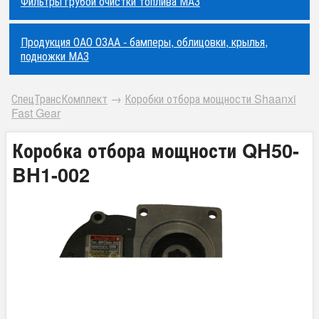
Фильтры грубой очистки топлива МАЗ
Продукция ОАО ОЗАА - бамперы, облицовки, крылья,
подножки МАЗ
СпецТрансКомплект
→
Коробки отбора мощности Shaanxi
Fast Gear
Коробка отбора мощности QH50-
BH1-002