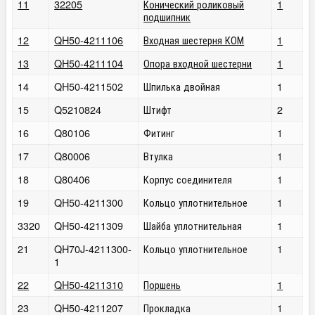
11
32205
Конический роликовый
1
подшипник
12
QH50-4211106
Входная шестерня КОМ
1
13
QH50-4211104
Опора входной шестерни
1
14
QH50-4211502
Шпилька двойная
1
15
Q5210824
Штифт
2
16
Q80106
Фитинг
1
17
Q80006
Втулка
1
18
Q80406
Корпус соединителя
1
19
QH50-4211300
Кольцо уплотнительное
1
3320
QH50-4211309
Шайба уплотнительная
1
21
QH70J-4211300-
Кольцо уплотнительное
1
1
22
QH50-4211310
Поршень
1
23
QH50-4211207
Прокладка
1