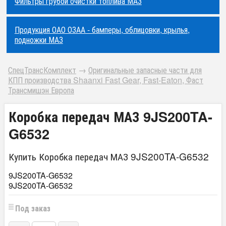
Фильтры грубой очистки топлива МАЗ
Продукция ОАО ОЗАА - бамперы, облицовки, крылья,
подножки МАЗ
СпецТрансКомплект
→
Оригинальные запасные части для
КПП производства Shaanxi Fast Gear, Fast-Eaton, Фаст
Трансмишэн Европа
Коробка передач МАЗ 9JS200TA-
G6532
Купить Коробка передач МАЗ 9JS200TA-G6532
9JS200TA-G6532
9JS200TA-G6532
Под заказ