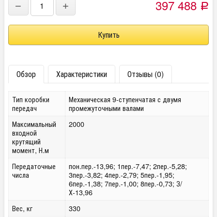
397 488
−
+
Р
Обзор
Характеристики
Отзывы (0)
Тип коробки
Механическая 9-ступенчатая с двумя
передач
промежуточными валами
Максимальный
2000
входной
крутящий
момент, Н.м
Передаточные
пон.пер.-13,96; 1пер.-7,47; 2пер.-5,28;
числа
3пер.-3,82; 4пер.-2,79; 5пер.-1,95;
6пер.-1,38; 7пер.-1,00; 8пер.-0,73; З/
Х-13,96
Вес, кг
330