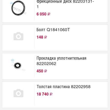
Фрикционный диск 82203131-
1
6 050
Р
Болт Q1841060T
148
Р
Прокладка уплотнительная
82202062
450
Р
Толстая пластина 82202958
18 740
Р