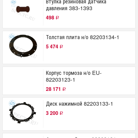
Втулка резиновая датчика
давления 383-1393
498
Р
Толстая плита н/о 82203134-1
5 474
Р
Корпус тормоза н/о EU-
82203123-1
28 171
Р
Диск нажимной 82203133-1
3 200
Р