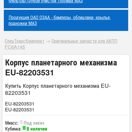
Фильтры грубой очистки топлива МАЗ
Продукция ОАО ОЗАА - бамперы, облицовки, крылья,
подножки МАЗ
СпецТрансКомплект
→
Оригинальные запчасти для АКПП
FC6A145
Корпус планетарного механизма
EU-82203531
Купить Корпус планетарного механизма EU-
82203531
EU-82203531
EU-82203531
Миасс:
Под заказ
Кубинка:
В наличии