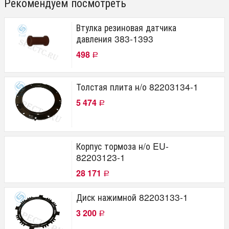
Рекомендуем посмотреть
Втулка резиновая датчика
давления 383-1393
498
Р
Толстая плита н/о 82203134-1
5 474
Р
Корпус тормоза н/о EU-
82203123-1
28 171
Р
Диск нажимной 82203133-1
3 200
Р