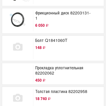
Фрикционный диск 82203131-
1
6 050
Р
Болт Q1841060T
148
Р
Прокладка уплотнительная
82202062
450
Р
Толстая пластина 82202958
18 740
Р