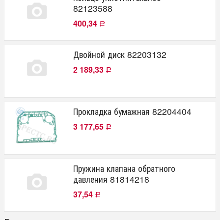
82123588
400,34
Р
Двойной диск 82203132
2 189,33
Р
Прокладка бумажная 82204404
3 177,65
Р
Пружина клапана обратного
давления 81814218
37,54
Р