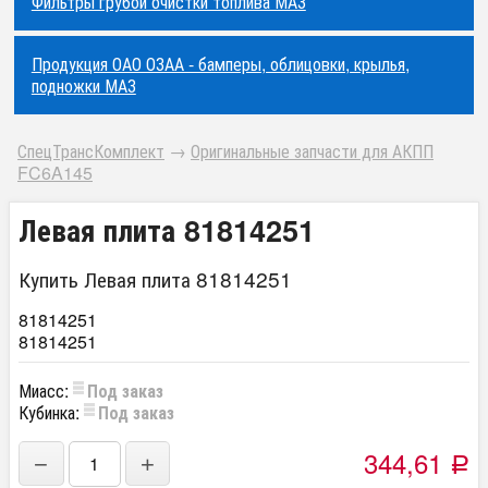
Фильтры грубой очистки топлива МАЗ
Продукция ОАО ОЗАА - бамперы, облицовки, крылья,
подножки МАЗ
СпецТрансКомплект
→
Оригинальные запчасти для АКПП
FC6A145
Левая плита 81814251
Купить Левая плита 81814251
81814251
81814251
Миасс:
Под заказ
Кубинка:
Под заказ
344,61
−
+
Р