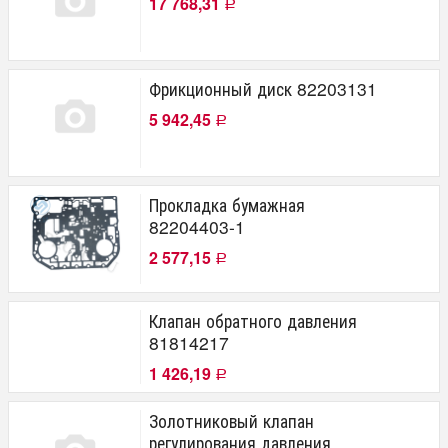
17 768,31
Р
Фрикционный диск 82203131
5 942,45
Р
Прокладка бумажная
82204403-1
2 577,15
Р
Клапан обратного давления
81814217
1 426,19
Р
Золотниковый клапан
регулирования давления