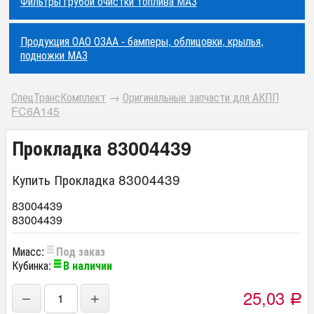
Фильтры грубой очистки топлива МАЗ
Продукция ОАО ОЗАА - бамперы, облицовки, крылья,
подножки МАЗ
СпецТрансКомплект
→
Оригинальные запчасти для АКПП
FC6A145
Прокладка 83004439
Купить Прокладка 83004439
83004439
83004439
Миасс:
Под заказ
Кубинка:
В наличии
25,03
−
+
Р