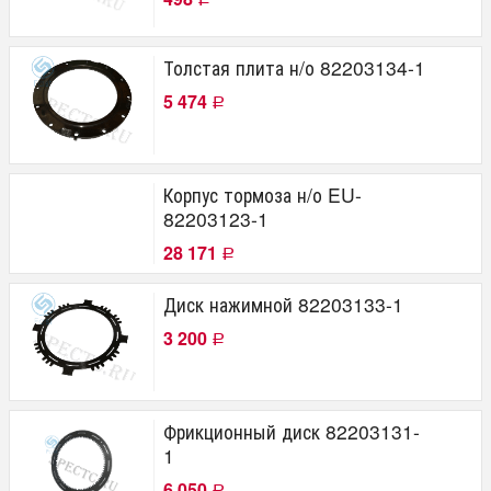
Толстая плита н/о 82203134-1
5 474
Р
Корпус тормоза н/о EU-
82203123-1
28 171
Р
Диск нажимной 82203133-1
3 200
Р
Фрикционный диск 82203131-
1
6 050
Р