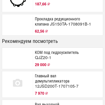
187,66
Р
Прокладка редукционного
клапана JS150TA-1708091B-1
62,56
Р
Рекомендуем посмотреть
КОМ под гидроусилитель
QJZ20-1
29 000
Р
Главный вал
демультипликатора
12JSD200T-1707105-7
7 970
Р
Вал выходной