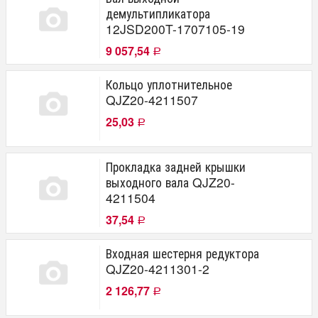
демультипликатора
12JSD200T-1707105-19
9 057,54
Р
Кольцо уплотнительное
QJZ20-4211507
25,03
Р
Прокладка задней крышки
выходного вала QJZ20-
4211504
37,54
Р
Входная шестерня редуктора
QJZ20-4211301-2
2 126,77
Р