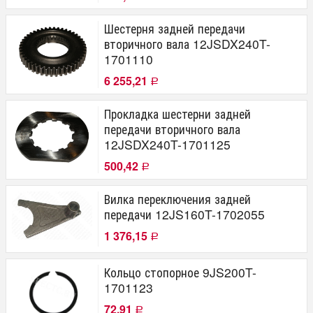
Шестерня задней передачи
вторичного вала 12JSDX240T-
1701110
6 255,21
Р
Прокладка шестерни задней
передачи вторичного вала
12JSDX240T-1701125
500,42
Р
Вилка переключения задней
передачи 12JS160T-1702055
1 376,15
Р
Кольцо стопорное 9JS200T-
1701123
72,91
Р