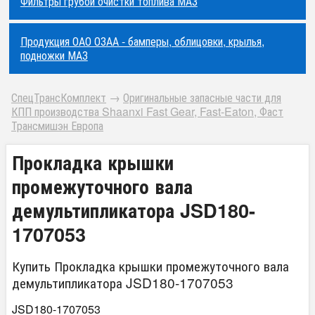
Фильтры грубой очистки топлива МАЗ
Продукция ОАО ОЗАА - бамперы, облицовки, крылья,
подножки МАЗ
СпецТрансКомплект
→
Оригинальные запасные части для
КПП производства Shaanxi Fast Gear, Fast-Eaton, Фаст
Трансмишэн Европа
Прокладка крышки
промежуточного вала
демультипликатора JSD180-
1707053
Купить Прокладка крышки промежуточного вала
демультипликатора JSD180-1707053
JSD180-1707053