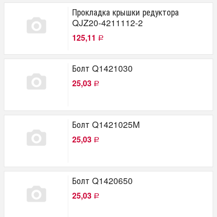
Прокладка крышки редуктора
QJZ20-4211112-2
125,11
Р
Болт Q1421030
25,03
Р
Болт Q1421025M
25,03
Р
Болт Q1420650
25,03
Р