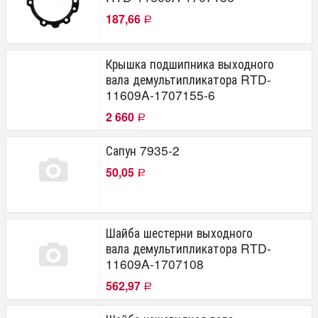
187,66
Р
Крышка подшипника выходного
вала демультипликатора RTD-
11609A-1707155-6
2 660
Р
Сапун 7935-2
50,05
Р
Шайба шестерни выходного
вала демультипликатора RTD-
11609A-1707108
562,97
Р