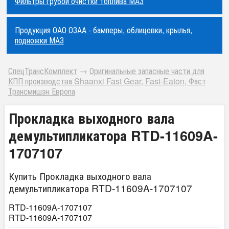
Фильтры грубой очистки топлива МАЗ
Продукция ОАО ОЗАА - бамперы, облицовки, крылья,
подножки МАЗ
СпецТрансКомплект
→
Оригинальные запасные части для
КПП производства Shaanxi Fast Gear, Fast-Eaton, Фаст
Трансмишэн Европа
Прокладка выходного вала
демультипликатора RTD-11609A-
1707107
Купить Прокладка выходного вала
демультипликатора RTD-11609A-1707107
RTD-11609A-1707107
RTD-11609A-1707107