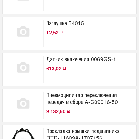
Заглушка 54015
12,52
Р
Датчик включения 0069GS-1
613,02
Р
Пневмоцилиндр переключения
передач в сборе A-C09016-50
9 132,60
Р
Прокладка крышки подшипника
RTD-11609A-1707156