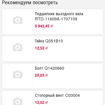
Рекомендуем посмотреть
Подшипник выходного вала
RTD-11609A-1707109
5 942,45
Р
Гайка Q351B10
12,52
Р
Болт Q1420660
25,03
Р
Стопорный винт C03004
12,52
Р