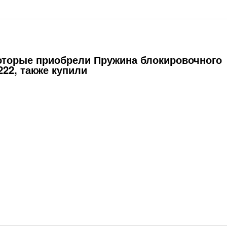
оторые приобрели Пружина блокировочного
222, также купили
Зубчатый венец 82203401
Правая плита 81814256
23 063,63
775
50,05
Р
Р
Р