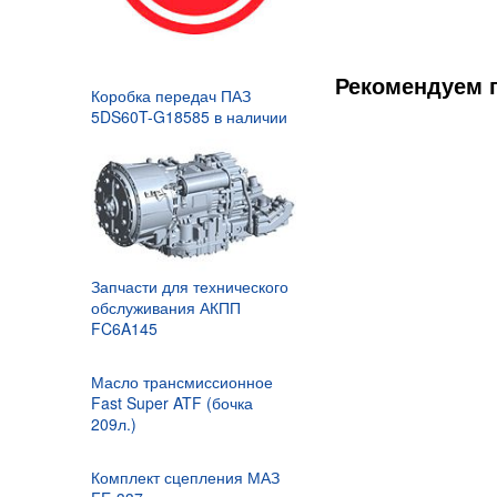
Рекомендуем 
Коробка передач ПАЗ
5DS60T-G18585 в наличии
Планетарное водило 82203521
31 388,62
Р
Запчасти для технического
обслуживания АКПП
FC6A145
Масло трансмиссионное
Fast Super ATF (бочка
209л.)
Комплект сцепления МАЗ