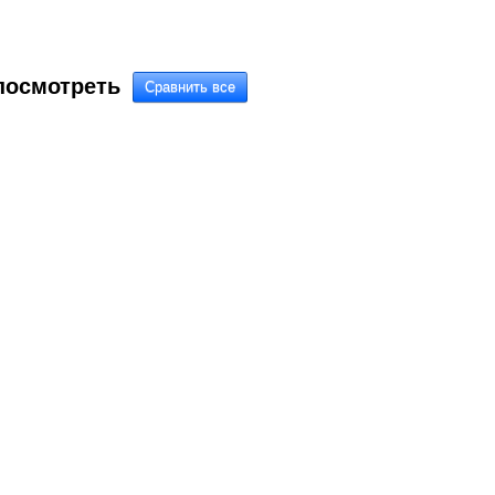
посмотреть
Кольцо 82202149
Кольцо уплотнительное 82202145
125,11
3 077,57
2 927,44
Р
Р
Р