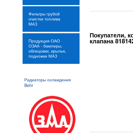
Фильтры грубой
очистки топлива
МАЗ
Покупатели, к
клапана 81814
Продукция ОАО
ОЗАА - бамперы,
облицовки, крылья,
подножки МАЗ
Радиаторы охлаждения
Сальник 82123586
Behr
2 777,32
Р