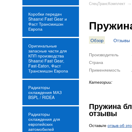
СпецТрансКомплект
→
Коробки передач
Shaanxi Fast Gear и
Пружина
Фаст Трансмишэн
Европа
Обзор
Отзывы
Оригинальные
запасные части для
Производитель
КПП производства
Shaanxi Fast Gear,
Страна
Fast-Eaton, Фаст
Применяемость
Трансмишэн Европа
Категории:
Радиаторы
охлаждения МАЗ
BSPL / RIDEA
Пружина бл
отзывы
Радиаторы
охлаждения для
европейских
Оставьте
отзыв об эт
автомобилей