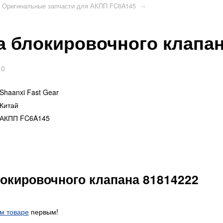
Оригинальные запчасти для АКПП FC6A145
→
 блокировочного клапан
0
Shaanxi Fast Gear
Китай
АКПП FC6A145
окировочного клапана 81814222
ом товаре
первым!