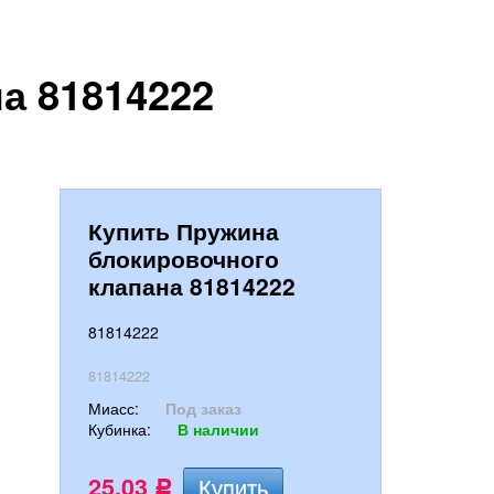
а 81814222
Купить Пружина
блокировочного
клапана 81814222
81814222
81814222
Миасс:
Под заказ
Кубинка:
В наличии
25,03
Р