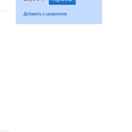
Добавить к сравнению
Пружина клапана давления...
Прокладка бумажная 82201255
Возвратная пружина в сборе...
387,83
650,55
37,54
Р
Р
Р