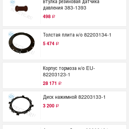
Втулка резиновая датчика
давления 383-1393
498
Р
Толстая плита н/о 82203134-1
5 474
Р
Корпус тормоза н/о EU-
82203123-1
28 171
Р
Диск нажимной 82203133-1
3 200
Р