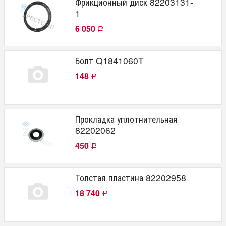
Фрикционный диск 82203131-
1
6 050
Р
Болт Q1841060T
148
Р
Прокладка уплотнительная
82202062
450
Р
Толстая пластина 82202958
18 740
Р