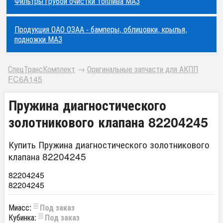
Фильтры грубой очистки топлива МАЗ
Продукция ОАО ОЗАА - бамперы, облицовки, крылья,
подножки МАЗ
СпецТрансКомплект
→
Оригинальные запчасти для АКПП
FC6A145
Пружина диагностического
золотникового клапана 82204245
Купить Пружина диагностического золотникового
клапана 82204245
82204245
82204245
Миасс:
Под заказ
Кубинка:
Под заказ