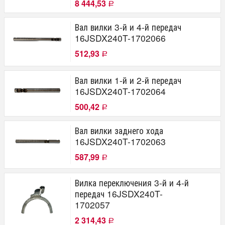
8 444,53
Р
Вал вилки 3-й и 4-й передач
16JSDX240T-1702066
512,93
Р
Вал вилки 1-й и 2-й передач
16JSDX240T-1702064
500,42
Р
Вал вилки заднего хода
16JSDX240T-1702063
587,99
Р
Вилка переключения 3-й и 4-й
передач 16JSDX240T-
1702057
2 314,43
Р