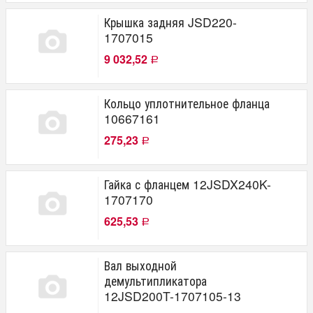
Крышка задняя JSD220-
1707015
9 032,52
Р
Кольцо уплотнительное фланца
10667161
275,23
Р
Гайка с фланцем 12JSDX240K-
1707170
625,53
Р
Вал выходной
демультипликатора
12JSD200T-1707105-13