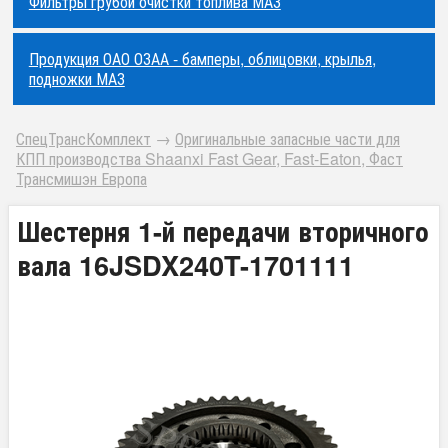
Фильтры грубой очистки топлива МАЗ
Продукция ОАО ОЗАА - бамперы, облицовки, крылья,
подножки МАЗ
СпецТрансКомплект
→
Оригинальные запасные части для
КПП производства Shaanxi Fast Gear, Fast-Eaton, Фаст
Трансмишэн Европа
Шестерня 1-й передачи вторичного
вала 16JSDX240T-1701111