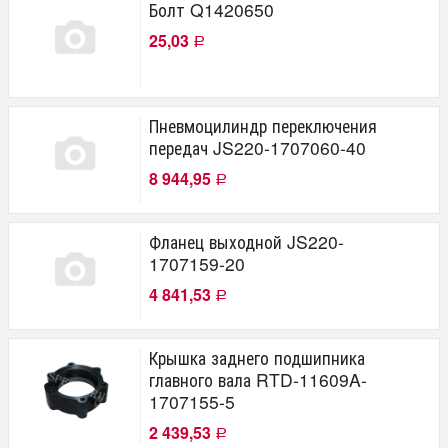
Болт Q1420650
25,03
Р
Пневмоцилиндр переключения
передач JS220-1707060-40
8 944,95
Р
Фланец выходной JS220-
1707159-20
4 841,53
Р
Крышка заднего подшипника
главного вала RTD-11609A-
1707155-5
2 439,53
Р