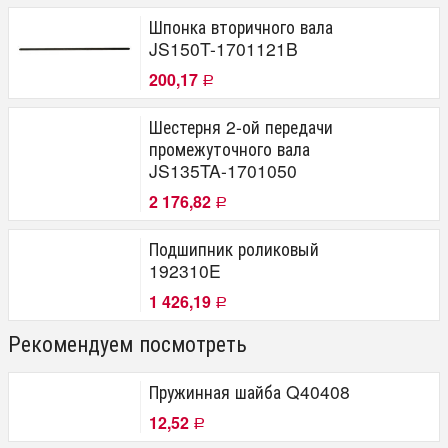
Шпонка вторичного вала
JS150T-1701121B
200,17
Р
Шестерня 2-ой передачи
промежуточного вала
JS135TA-1701050
2 176,82
Р
Подшипник роликовый
192310E
1 426,19
Р
Рекомендуем посмотреть
Пружинная шайба Q40408
12,52
Р