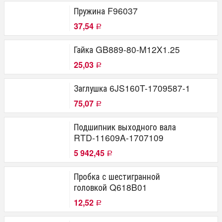
Пружина F96037
37,54
Р
Гайка GB889-80-M12X1.25
25,03
Р
Заглушка 6JS160T-1709587-1
75,07
Р
Подшипник выходного вала
RTD-11609A-1707109
5 942,45
Р
Пробка с шестигранной
головкой Q618B01
12,52
Р