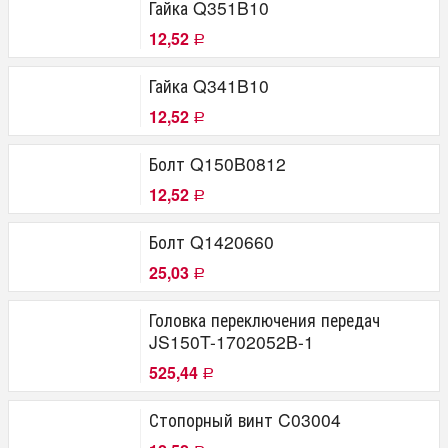
Гайка Q351B10
12,52
Р
Гайка Q341B10
12,52
Р
Болт Q150B0812
12,52
Р
Болт Q1420660
25,03
Р
Головка переключения передач
JS150T-1702052B-1
525,44
Р
Стопорный винт C03004