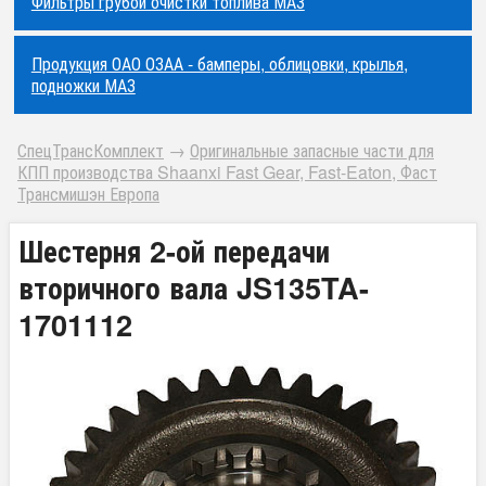
Фильтры грубой очистки топлива МАЗ
Продукция ОАО ОЗАА - бамперы, облицовки, крылья,
подножки МАЗ
СпецТрансКомплект
→
Оригинальные запасные части для
КПП производства Shaanxi Fast Gear, Fast-Eaton, Фаст
Трансмишэн Европа
Шестерня 2-ой передачи
вторичного вала JS135TA-
1701112