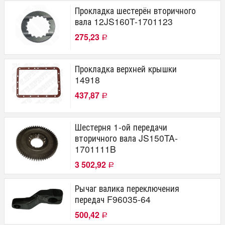
Прокладка шестерён вторичного
вала 12JS160T-1701123
275,23
Р
Прокладка верхней крышки
14918
437,87
Р
Шестерня 1-ой передачи
вторичного вала JS150TA-
1701111B
3 502,92
Р
Рычаг валика переключения
передач F96035-64
500,42
Р