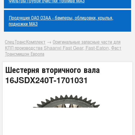
Фильтры грубой очистки топлива МАЗ
Продукция ОАО ОЗАА - бамперы, облицовки, крылья,
подножки МАЗ
СпецТрансКомплект
→
Оригинальные запасные части для
КПП производства Shaanxi Fast Gear, Fast-Eaton, Фаст
Трансмишэн Европа
Шестерня вторичного вала
16JSDX240T-1701031