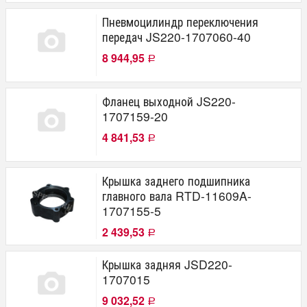
Пневмоцилиндр переключения
передач JS220-1707060-40
8 944,95
Р
Фланец выходной JS220-
1707159-20
4 841,53
Р
Крышка заднего подшипника
главного вала RTD-11609A-
1707155-5
2 439,53
Р
Крышка задняя JSD220-
1707015
9 032,52
Р