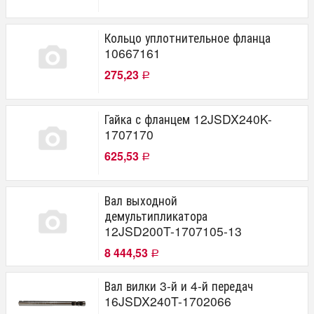
Кольцо уплотнительное фланца
10667161
275,23
Р
Гайка с фланцем 12JSDX240K-
1707170
625,53
Р
Вал выходной
демультипликатора
12JSD200T-1707105-13
8 444,53
Р
Вал вилки 3-й и 4-й передач
16JSDX240T-1702066