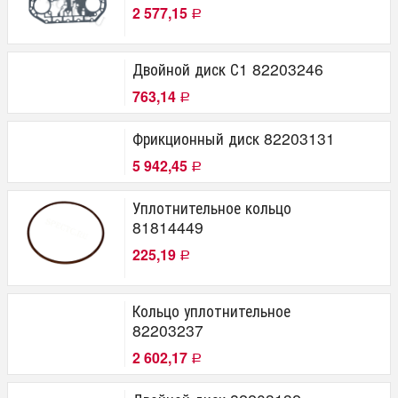
2 577,15
Р
Двойной диск С1 82203246
763,14
Р
Фрикционный диск 82203131
5 942,45
Р
Уплотнительное кольцо
81814449
225,19
Р
Кольцо уплотнительное
82203237
2 602,17
Р