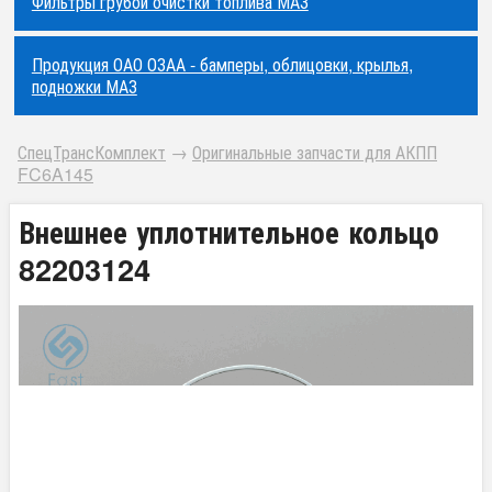
Фильтры грубой очистки топлива МАЗ
Продукция ОАО ОЗАА - бамперы, облицовки, крылья,
подножки МАЗ
СпецТрансКомплект
→
Оригинальные запчасти для АКПП
FC6A145
Внешнее уплотнительное кольцо
82203124