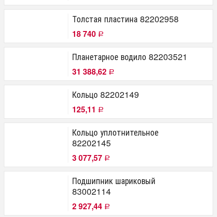
Толстая пластина 82202958
18 740
Р
Планетарное водило 82203521
31 388,62
Р
Кольцо 82202149
125,11
Р
Кольцо уплотнительное
82202145
3 077,57
Р
Подшипник шариковый
83002114
2 927,44
Р