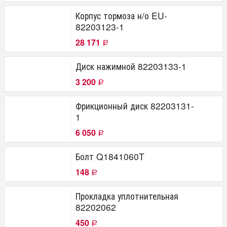
Корпус тормоза н/о EU-
82203123-1
28 171
Р
Диск нажимной 82203133-1
3 200
Р
Фрикционный диск 82203131-
1
6 050
Р
Болт Q1841060T
148
Р
Прокладка уплотнительная
82202062
450
Р