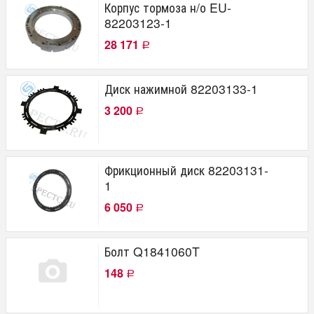
Корпус тормоза н/о EU-
82203123-1
28 171
Р
Диск нажимной 82203133-1
3 200
Р
Фрикционный диск 82203131-
1
6 050
Р
Болт Q1841060T
148
Р