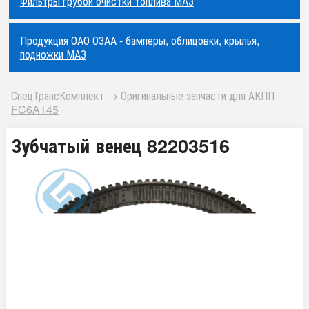
Фильтры грубой очистки топлива МАЗ
Продукция ОАО ОЗАА - бамперы, облицовки, крылья,
подножки МАЗ
СпецТрансКомплект
→
Оригинальные запчасти для АКПП
FC6A145
Зубчатый венец 82203516