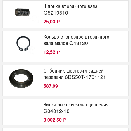
Шпонка вторичного вала
Q5210510
25,03
Р
Кольцо стопорное вторичного
вала малое Q43120
12,52
Р
Отбойник шестерни задней
передачи 6DS50T-1701121
587,99
Р
Вилка выключения сцепления
C04012-18
3 002,50
Р