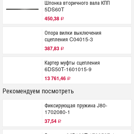
Шпонка вторичного вала КПП
5DS60T
450,38
Р
Опора вилки выключения
сцепления C04015-3
387,83
Р
Картер муфты сцепления
6DS50T-1601015-9
13 761,46
Р
Рекомендуем посмотреть
Фиксирующая пружина J80-
1702080-1
37,54
Р