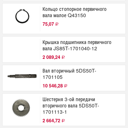
Кольцо стопорное первичного
вала малое Q43150
75,07
Р
Крышка подшипника первичного
вала JS85T-1701040-12
2 089,24
Р
Вал вторичный 5DS50T-
1701105
10 546,28
Р
Шестерня 3-ой передачи
вторичного вала 5DS50T-
1701113-1
2 664,72
Р