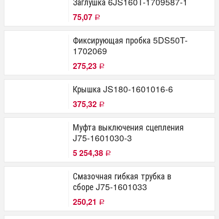
Заглушка 6JS160T-1709587-1
75,07
Р
Фиксирующая пробка 5DS50T-
1702069
275,23
Р
Крышка JS180-1601016-6
375,32
Р
Муфта выключения сцепления
J75-1601030-3
5 254,38
Р
Смазочная гибкая трубка в
сборе J75-1601033
250,21
Р