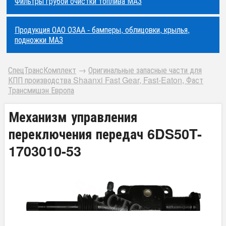
Фильтры грубой очистки топлива МАЗ
Продукция ОАО ОЗАА - бамперы, облицовки, крылья,
подножки МАЗ
СпецТрансКомплект
→
Оригинальные запасные части для
КПП производства Shaanxi Fast Gear, Fast-Eaton, Фаст
Трансмишэн Европа
Механизм управления
переключения передач 6DS50T-
1703010-53