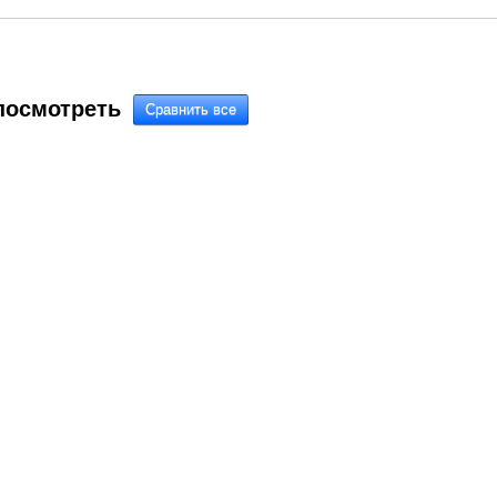
посмотреть
ачи...
Втулка вторичного вала...
Шестерня заднего хода 15691110
Втулка 15691106
2 464,56
6 005
1 313,60
Р
Р
Р