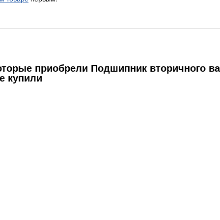
которые приобрели Подшипник вторичного в
же купили
91119
Шайба вторичного вала 15691123
Шестерня 1-й передачи...
225,19
11 884,89
938,29
Р
Р
Р