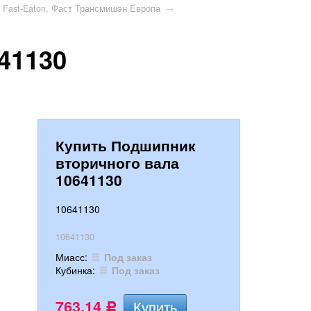
 Fast-Eaton, Фаст Трансмишэн Европа
→
41130
Купить Подшипник
вторичного вала
10641130
10641130
10641130
Миасс:
Под заказ
Кубинка:
Под заказ
763,14
Р