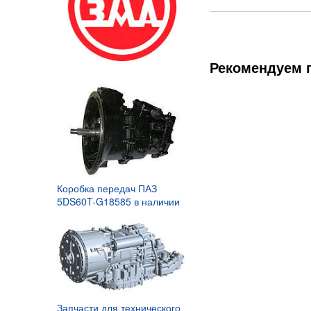
Рекомендуем 
Держатель задней перед
2 389,49
Коробка передач ПАЗ
Р
5DS60T-G18585 в наличии
Запчасти для технического