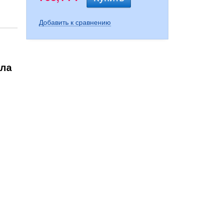
Добавить к сравнению
ала
Манжета вторичного вала...
Подшипник промежуточного...
Подшипник игольчатый 15691121
1 964,14
750,63
2 248
Р
Р
Р