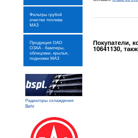
Фильтры грубой
очистки топлива
МАЗ
Покупатели, 
Продукция ОАО
10641130, так
ОЗАА - бамперы,
облицовки, крылья,
подножки МАЗ
Подшипник игольчатый 156
875,73
Радиаторы охлаждения
Р
Behr