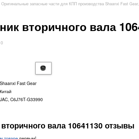
Оригинальные запасные части для КПП производства Shaanxi Fast Gear,
ик вторичного вала 106
0
Shaanxi Fast Gear
Китай
JAC, C6J76T-G33990
вторичного вала 10641130 отзывы
ом товаре
первым!