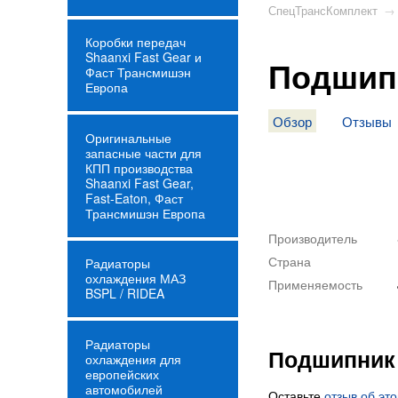
СпецТрансКомплект
→
Коробки передач
Shaanxi Fast Gear и
Подшипн
Фаст Трансмишэн
Европа
Обзор
Отзывы
Оригинальные
запасные части для
КПП производства
Shaanxi Fast Gear,
Fast-Eaton, Фаст
Трансмишэн Европа
Производитель
Страна
Радиаторы
охлаждения МАЗ
Применяемость
BSPL / RIDEA
Радиаторы
Подшипник 
охлаждения для
европейских
автомобилей
Оставьте
отзыв об эт