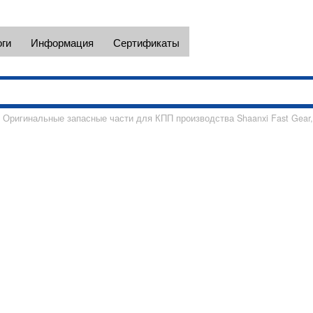
Наши телефоны в Москве +7(495)
e-mail: spectc@yandex.ru
оги
Информация
Сертификаты
Оригинальные запасные части для КПП производства Shaanxi Fast Gear,