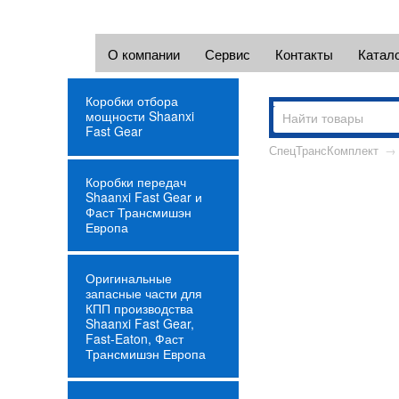
О компании
Сервис
Контакты
Катал
Коробки отбора
мощности Shaanxi
Fast Gear
СпецТрансКомплект
→
Коробки передач
Shaanxi Fast Gear и
Фаст Трансмишэн
Европа
Оригинальные
запасные части для
КПП производства
Shaanxi Fast Gear,
Fast-Eaton, Фаст
Трансмишэн Европа