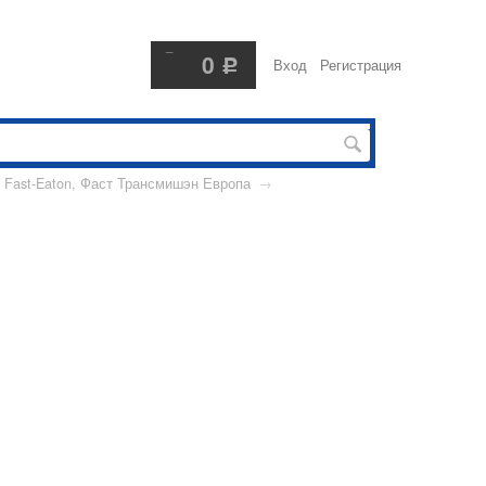
979-54-63, +7(966)034-60-34
0
Вход
Регистрация
Р
 Fast-Eaton, Фаст Трансмишэн Европа
→