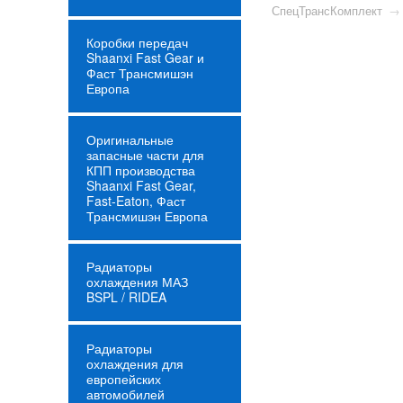
СпецТрансКомплект
→
Коробки передач
Shaanxi Fast Gear и
Фаст Трансмишэн
Европа
Оригинальные
запасные части для
КПП производства
Shaanxi Fast Gear,
Fast-Eaton, Фаст
Трансмишэн Европа
Радиаторы
охлаждения МАЗ
BSPL / RIDEA
Радиаторы
охлаждения для
европейских
автомобилей